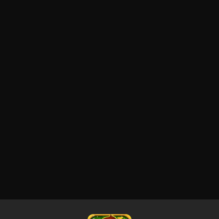
estratégia, descubra tudo que 62bet
tem a oferecer.