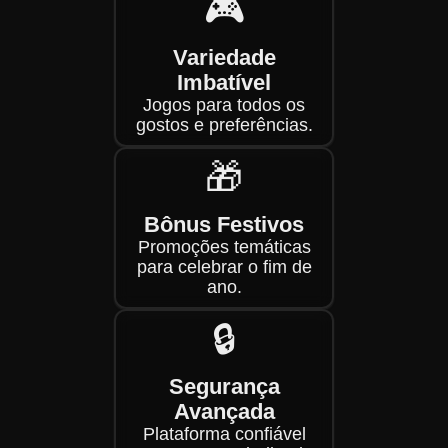
🎮
Variedade
Imbatível
Jogos para todos os
gostos e preferências.
🎁
Bônus Festivos
Promoções temáticas
para celebrar o fim de
ano.
🔒
Segurança
Avançada
Plataforma confiável