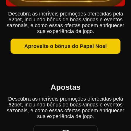
Descubra as incríveis promoções oferecidas pela
62bet, incluindo bônus de boas-vindas e eventos
sazonais, e como essas ofertas podem enriquecer
sua experiência de jogo.
Aproveite o bônus do Papai Noel
Apostas
Descubra as incríveis promoções oferecidas pela
62bet, incluindo bônus de boas-vindas e eventos
sazonais, e como essas ofertas podem enriquecer
sua experiência de jogo.