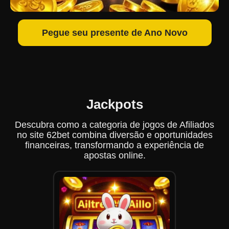
Pegue seu presente de Ano Novo
Jackpots
Descubra como a categoria de jogos de Afiliados
no site 62bet combina diversão e oportunidades
financeiras, transformando a experiência de
apostas online.