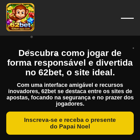
❄
❄
❄
❄
❄
❄
❄
Descubra como jogar de
forma responsável e divertida
❄
❄
❄
no 62bet, o site ideal.
Com uma interface amigável e recursos
inovadores, 62bet se destaca entre os sites de
apostas, focando na segurança e no prazer dos
jogadores.
Inscreva-se e receba o presente
do Papai Noel